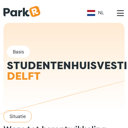
Overslaan en naar de inhoud gaan
NL
Basis
STUDENTENHUISVEST
DELFT
Situatie