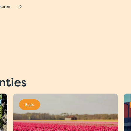
rkeren
nties
Basis