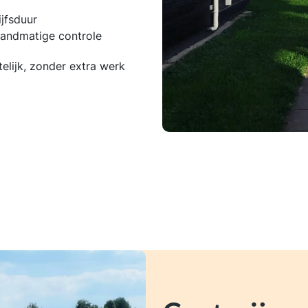
ijfsduur
handmatige controle
telijk, zonder extra werk