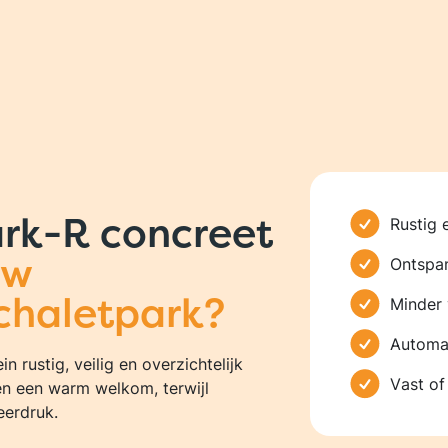
rk-R concreet
Rustig 
uw
Ontspa
chaletpark?
Minder 
Automat
n rustig, veilig en overzichtelijk
Vast of
en een warm welkom, terwijl
eerdruk.