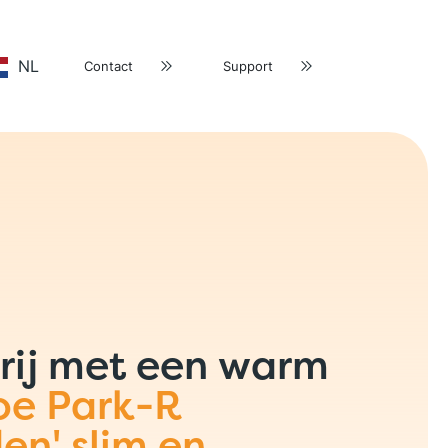
NL
Contact
Support
rij met een warm
oe Park-R
den' slim en