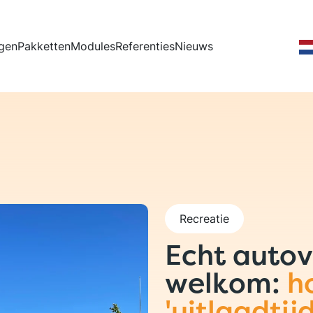
fdnavigatie
gen
Pakketten
Modules
Referenties
Nieuws
Recreatie
Echt autov
welkom:
h
'uitlaadtij